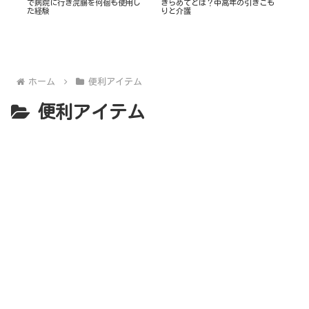
要
で病院に行き浣腸を何個も使用し
きらめてとは？中高年の引きこも
た経験
りと介護
ホーム
便利アイテム
便利アイテム