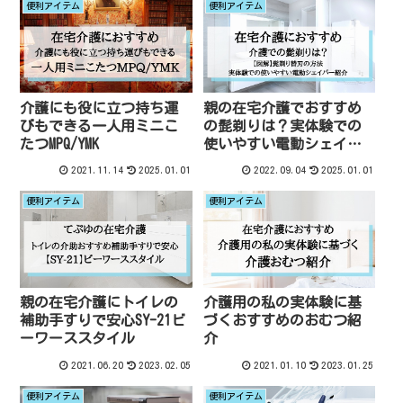
便利アイテム
便利アイテム
介護にも役に立つ持ち運
親の在宅介護でおすすめ
びもできる一人用ミニこ
の髭剃りは？実体験での
たつMPQ/YMK
使いやすい電動シェイバ
ー
2021.11.14
2025.01.01
2022.09.04
2025.01.01
便利アイテム
便利アイテム
親の在宅介護にトイレの
介護用の私の実体験に基
補助手すりで安心SY-21ビ
づくおすすめのおむつ紹
ーワーススタイル
介
2021.06.20
2023.02.05
2021.01.10
2023.01.25
便利アイテム
便利アイテム