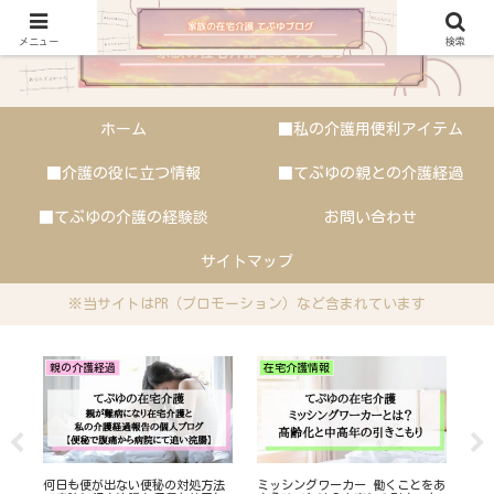
メニュー
検索
ホーム
■私の介護用便利アイテム
■介護の役に立つ情報
■てぷゆの親との介護経過
■てぷゆの介護の経験談
お問い合わせ
サイトマップ
※当サイトはPR（プロモーション）など含まれています
親の介護経過
在宅介護情報
て
介
親が
何日も便が出ない便秘の対処方法
ミッシングワーカー 働くことをあ