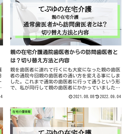
親の在宅介護通院歯医者からの訪問歯医者と
は？切り替え方法と内容
護
親を歯医者に連れて行くにも大変になった親の歯医
日
者の通院今回親の歯医者の通い方を変える事にしま
ー
した。これまで通常の歯医者に行って通うという形
ー
で、私が同行して親の歯医者にかかっていました。
な
しかし親はその日の体調次第で、なかなか時間通り
04
2021.08.08
2022.09.04
ど
に動けなかったり、外に連れ出すだけでも大変にな
り、歯医者の待合室で待つ事も辛い状況になって
在宅介護情報