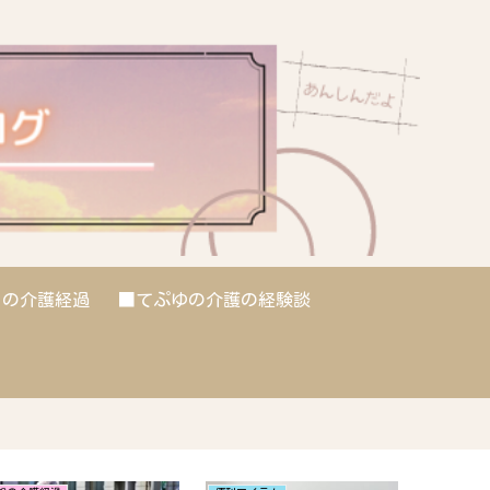
との介護経過
■てぷゆの介護の経験談