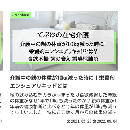
在宅介護情報
介護中の親の体重が10kg減った時に！栄養剤
エンシュアリキッドとは
療
喉の飲み込むチカラが弱まったり食欲減退した時親
用
の体重がなぜ1年で10kgも減ったのか？親の体重が1
る
年前の健康診断と比べると今年の体重が10kgも減っ
当
てしまいました。特にここ数ヶ月からの体重の減り
に
方が激しかったです。この体重の激減の要因はここ
04
2021.05.23
2022.09.04
を
数ヶ月の間で、親の歯が加齢により弱ってきてから
でした。どうもここ数ヶ月の間で親の