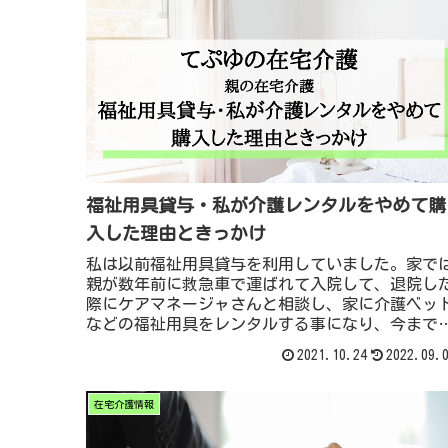
福祉用具貸与・私が介護レンタルをやめて購
入した理由ときっかけ
私は以前福祉用具貸与を利用していました。家で
親が数年前に救急車で運ばれて入院して、退院し
際にケアマネージャさんと相談し、家に介護ベッ
などの福祉用具をレンタルする事になり、今まで
用させてもらっていました。しかしとある事がき
2021.10.24
2022.09.
かけで福祉用具をレンタルをやめて、購入を選ん
理由などをお話したいと思います。祉用具貸与と
在宅介護情報