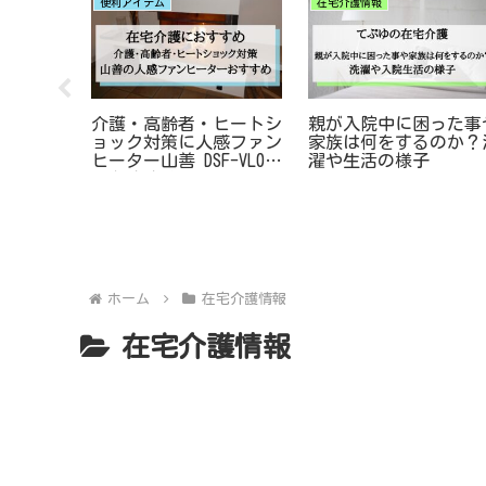
便利アイテム
在宅介護情報
おすすめ
介護・高齢者・ヒートシ
親が入院中に困った事
体験での
ョック対策に人感ファン
家族は何をするのか？
シェイバ
ヒーター山善 DSF-VL085
濯や生活の様子
のおすすめ
ホーム
在宅介護情報
在宅介護情報