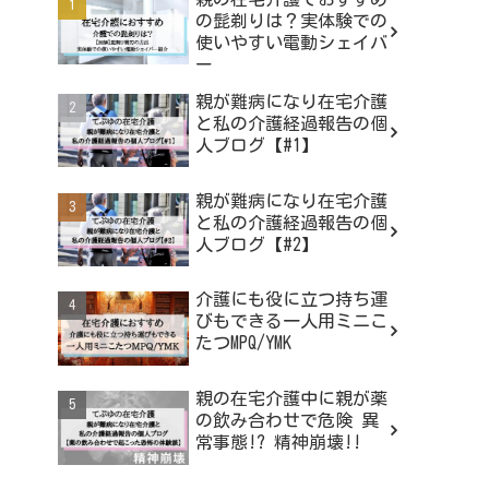
の髭剃りは？実体験での
使いやすい電動シェイバ
ー
親が難病になり在宅介護
と私の介護経過報告の個
人ブログ【#1】
親が難病になり在宅介護
と私の介護経過報告の個
人ブログ【#2】
介護にも役に立つ持ち運
びもできる一人用ミニこ
たつMPQ/YMK
親の在宅介護中に親が薬
の飲み合わせで危険 異
常事態!? 精神崩壊!!