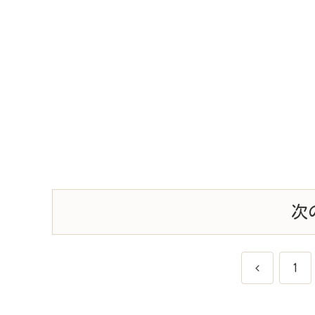
次
前
1
へ