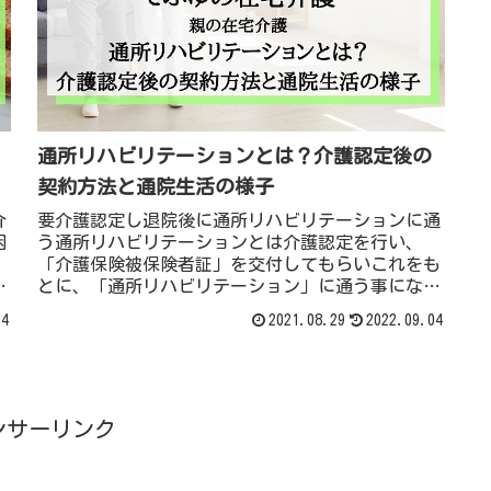
通所リハビリテーションとは？介護認定後の
契約方法と通院生活の様子
介
要介護認定し退院後に通所リハビリテーションに通
困
う通所リハビリテーションとは介護認定を行い、
「介護保険被保険者証」を交付してもらいこれをも
な
とに、「通所リハビリテーション」に通う事になっ
せ
たので、今回はこの「通所リハビリテーション」の
04
2021.08.29
2022.09.04
準
契約などの流れの情報を皆様へシェアしたいと思い
ます。私の親は急遽救急車を呼び、そのまま入院に
ンサーリンク