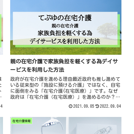
親の在宅介護で家族負担を軽くする為デイサ
ービスを利用した方法
は
政府が在宅介護を進める理由最近政府も推し進めて
た
いる従来型の「施設に預ける介護」ではなく、自宅
ト
に面倒をみる「在宅介護(在宅医療）」です。なぜ
利
政府は「在宅介護（在宅医療）」を進めるのか？在
っ
宅医療・介護についてできる限り、住み慣れた地域
04
2021.09.05
2022.09.04
だ
で必要な医療・介護サービスを受けつつ、安心して
自分らしい生活を実現できる社会を目指す。■今
在宅介護情報