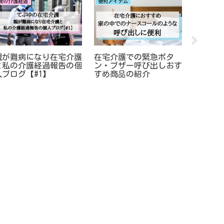
親の介護経過
便利アイテム
在宅介護情
親が難病になり在宅介護
在宅介護での緊急ボタ
5年間
と私の介護経過報告の個
ン・ブザー呼び出しおす
ャーが
人ブログ【#1】
すめ商品の紹介
た時の