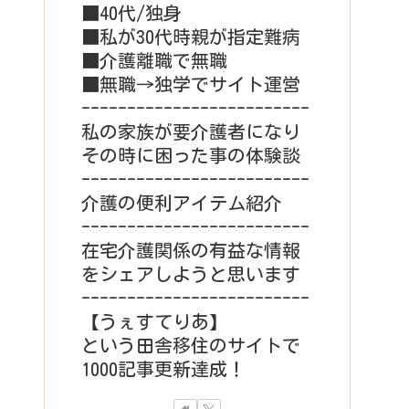
■40代/独身
■私が30代時親が指定難病
■介護離職で無職
■無職→独学でサイト運営
-------------------------
私の家族が要介護者になり
その時に困った事の体験談
-------------------------
介護の便利アイテム紹介
-------------------------
在宅介護関係の有益な情報
をシェアしようと思います
-------------------------
【うぇすてりあ】
という田舎移住のサイトで
1000記事更新達成！