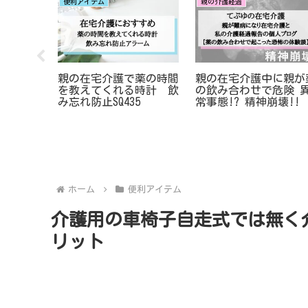
便利アイテム
親の介護経過
体験に基
親の在宅介護で薬の時間
親の在宅介護中に親が
おむつ紹
を教えてくれる時計 飲
の飲み合わせで危険 
み忘れ防止SQ435
常事態!? 精神崩壊!!
ホーム
便利アイテム
介護用の車椅子自走式では無く
リット