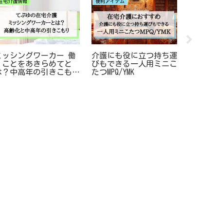
在宅介護情報
便利アイテム
在宅介護情
ミッシングワーカー 働
介護にも役に立つ持ち運
親が入
くことをあきらめてと
びもできる一人用ミニこ
家族は
は？中高年の引きこもり
たつMPQ/YMK
濯や生
と介護