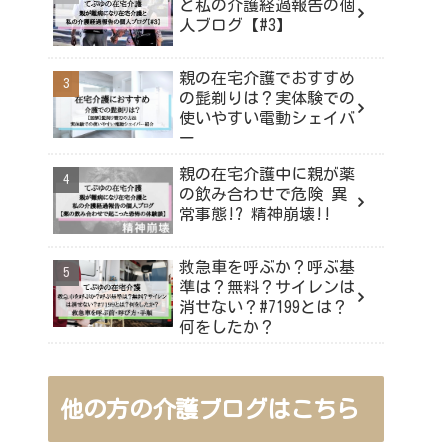
と私の介護経過報告の個
人ブログ【#3】
親の在宅介護でおすすめ
の髭剃りは？実体験での
使いやすい電動シェイバ
ー
親の在宅介護中に親が薬
の飲み合わせで危険 異
常事態!? 精神崩壊!!
救急車を呼ぶか？呼ぶ基
準は？無料？サイレンは
消せない？#7199とは？
何をしたか？
他の方の介護ブログはこちら