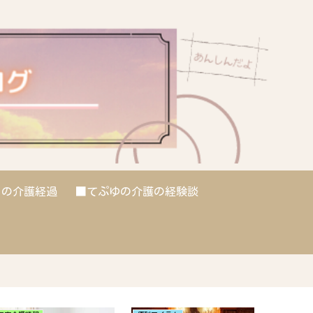
との介護経過
■てぷゆの介護の経験談