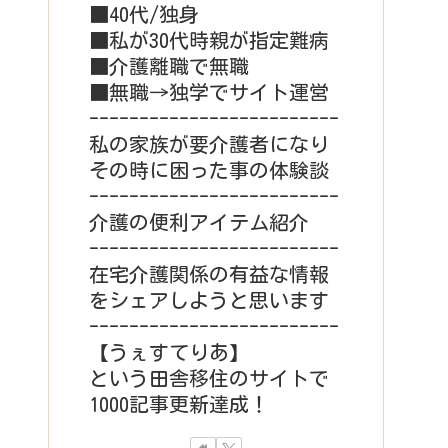
■40代/独身
■私が30代時親が指定難病
■介護離職で無職
■無職→独学でサイト運営
-------------------------
私の家族が要介護者になり
その時に困った事の体験談
-------------------------
介護の便利アイテム紹介
-------------------------
在宅介護関係の有益な情報
をシェアしようと思います
-------------------------
【うぇすてりあ】
という田舎移住のサイトで
1000記事更新達成！