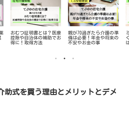
在宅介護情報
てぷゆ経験談
親が70過ぎたら介護の準
薬
おむつ証明書とは？医療
備は必要！年金や将来の
異
控除や自治体の補助でお
不安やお金の事
得に！取得方法
介助式を買う理由とメリットとデメ