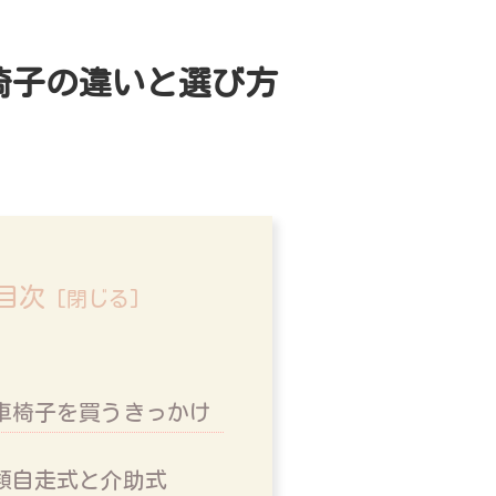
椅子の違いと選び方
目次
車椅子を買うきっかけ
類自走式と介助式